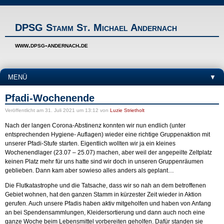
DPSG Stamm St. Michael Andernach
www.dpsg-andernach.de
MENÜ
▼
Pfadi-Wochenende
Veröffentlicht
am 31. Juli 2021 um 13:12
von
Luzie Strietholt
Nach der langen Corona-Abstinenz konnten wir nun endlich (unter
entsprechenden Hygiene- Auflagen) wieder eine richtige Gruppenaktion mit
unserer Pfadi-Stufe starten. Eigentlich wollten wir ja ein kleines
Wochenendlager (23.07 – 25.07) machen, aber weil der angepeilte Zeltplatz
keinen Platz mehr für uns hatte sind wir doch in unseren Gruppenräumen
geblieben. Dann kam aber sowieso alles anders als geplant…
Die Flutkatastrophe und die Tatsache, dass wir so nah an dem betroffenen
Gebiet wohnen, hat den ganzen Stamm in kürzester Zeit wieder in Aktion
gerufen. Auch unsere Pfadis haben aktiv mitgeholfen und haben von Anfang
an bei Spendensammlungen, Kleidersortierung und dann auch noch eine
ganze Woche beim Lebensmittel vorbereiten geholfen. Dafür standen sie