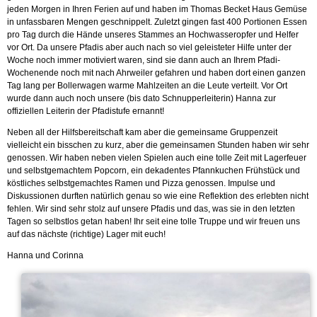
jeden Morgen in Ihren Ferien auf und haben im Thomas Becket Haus Gemüse
in unfassbaren Mengen geschnippelt. Zuletzt gingen fast 400 Portionen Essen
pro Tag durch die Hände unseres Stammes an Hochwasseropfer und Helfer
vor Ort. Da unsere Pfadis aber auch nach so viel geleisteter Hilfe unter der
Woche noch immer motiviert waren, sind sie dann auch an Ihrem Pfadi-
Wochenende noch mit nach Ahrweiler gefahren und haben dort einen ganzen
Tag lang per Bollerwagen warme Mahlzeiten an die Leute verteilt. Vor Ort
wurde dann auch noch unsere (bis dato Schnupperleiterin) Hanna zur
offiziellen Leiterin der Pfadistufe ernannt!
Neben all der Hilfsbereitschaft kam aber die gemeinsame Gruppenzeit
vielleicht ein bisschen zu kurz, aber die gemeinsamen Stunden haben wir sehr
genossen. Wir haben neben vielen Spielen auch eine tolle Zeit mit Lagerfeuer
und selbstgemachtem Popcorn, ein dekadentes Pfannkuchen Frühstück und
köstliches selbstgemachtes Ramen und Pizza genossen. Impulse und
Diskussionen durften natürlich genau so wie eine Reflektion des erlebten nicht
fehlen. Wir sind sehr stolz auf unsere Pfadis und das, was sie in den letzten
Tagen so selbstlos getan haben! Ihr seit eine tolle Truppe und wir freuen uns
auf das nächste (richtige) Lager mit euch!
Hanna und Corinna