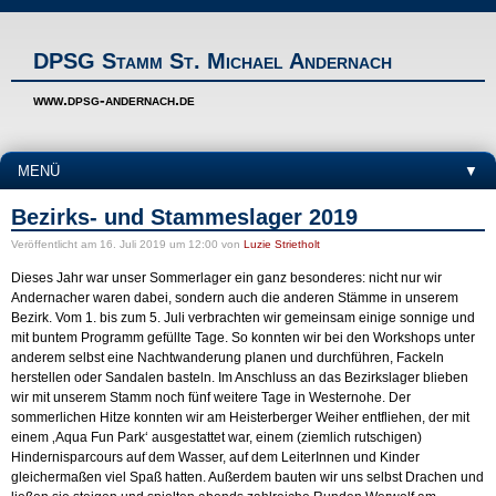
DPSG Stamm St. Michael Andernach
www.dpsg-andernach.de
MENÜ
▼
Bezirks- und Stammeslager 2019
Veröffentlicht
am 16. Juli 2019 um 12:00
von
Luzie Strietholt
Dieses Jahr war unser Sommerlager ein ganz besonderes: nicht nur wir
Andernacher waren dabei, sondern auch die anderen Stämme in unserem
Bezirk. Vom 1. bis zum 5. Juli verbrachten wir gemeinsam einige sonnige und
mit buntem Programm gefüllte Tage. So konnten wir bei den Workshops unter
anderem selbst eine Nachtwanderung planen und durchführen, Fackeln
herstellen oder Sandalen basteln. Im Anschluss an das Bezirkslager blieben
wir mit unserem Stamm noch fünf weitere Tage in Westernohe. Der
sommerlichen Hitze konnten wir am Heisterberger Weiher entfliehen, der mit
einem ‚Aqua Fun Park‘ ausgestattet war, einem (ziemlich rutschigen)
Hindernisparcours auf dem Wasser, auf dem LeiterInnen und Kinder
gleichermaßen viel Spaß hatten. Außerdem bauten wir uns selbst Drachen und