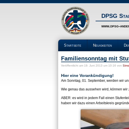
DPSG Stam
www.dpsg-ande
Startseite
Neuigkeiten
De
Familiensonntag mit Stuf
Veröffentlicht
am 19. Juni 2013 um 10:16
von
Simo
Hier eine Vorankündigung!
Am Sonntag, 01. September, werden wir un
Wie genau das aussehen wird, können wir
ABER: es wird in jedem Fall einen Stufente
haben wir dazu einen Arbeitskreis gegründe