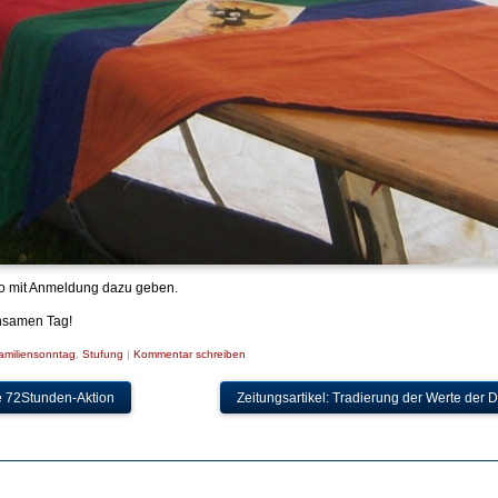
nfo mit Anmeldung dazu geben.
insamen Tag!
amiliensonntag
,
Stufung
|
Kommentar schreiben
e 72Stunden-Aktion
Zeitungsartikel: Tradierung der Werte de