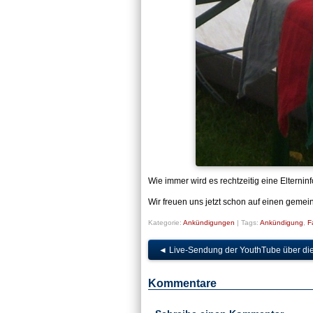
Wie immer wird es rechtzeitig eine Elterni
Wir freuen uns jetzt schon auf einen geme
Kategorie:
Ankündigungen
|
Tags:
Ankündigung
,
F
◄
Live-Sendung der YouthTube über di
Kommentare