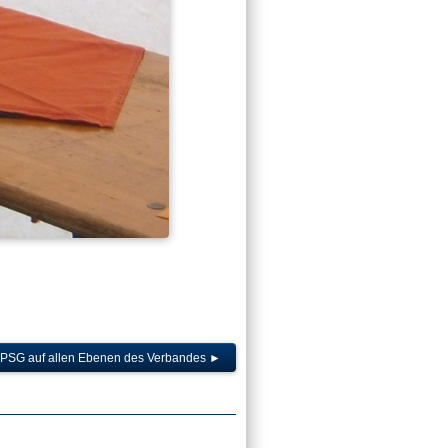
r DPSG auf allen Ebenen des Verbandes
►