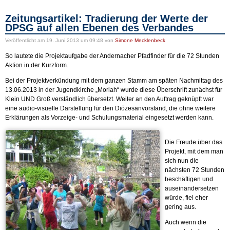
Zeitungsartikel: Tradierung der Werte der
DPSG auf allen Ebenen des Verbandes
Veröffentlicht
am 19. Juni 2013 um 09:48
von
Simone Mecklenbeck
So lautete die Projektaufgabe der Andernacher Pfadfinder für die 72 Stunden
Aktion in der Kurzform.
Bei der Projektverkündung mit dem ganzen Stamm am späten Nachmittag des
13.06.2013 in der Jugendkirche „Moriah“ wurde diese Überschrift zunächst für
Klein UND Groß verständlich übersetzt. Weiter an den Auftrag geknüpft war
eine audio-visuelle Darstellung für den Diözesanvorstand, die ohne weitere
Erklärungen als Vorzeige- und Schulungsmaterial eingesetzt werden kann.
Die Freude über das
Projekt, mit dem man
sich nun die
nächsten 72 Stunden
beschäftigen und
auseinandersetzen
würde, fiel eher
gering aus.
Auch wenn die