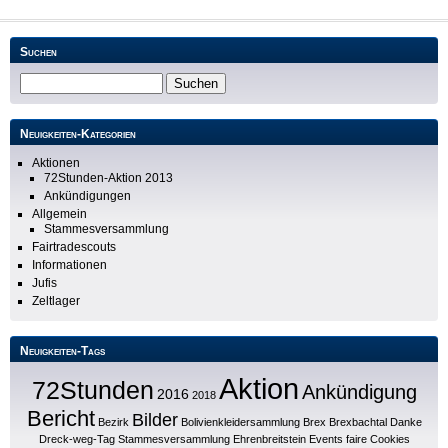
Suchen
Neuigkeiten-Kategorien
Aktionen
72Stunden-Aktion 2013
Ankündigungen
Allgemein
Stammesversammlung
Fairtradescouts
Informationen
Jufis
Zeltlager
Neuigkeiten-Tags
Aktion
72Stunden
Ankündigung
2016
2018
Bericht
Bilder
Bezirk
Bolivienkleidersammlung
Brex
Brexbachtal
Danke
Dreck-weg-Tag Stammesversammlung
Ehrenbreitstein
Events
faire Cookies