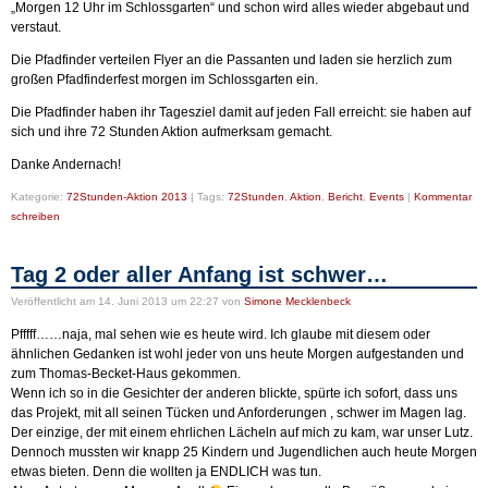
„Morgen 12 Uhr im Schlossgarten“ und schon wird alles wieder abgebaut und
verstaut.
Die Pfadfinder verteilen Flyer an die Passanten und laden sie herzlich zum
großen Pfadfinderfest morgen im Schlossgarten ein.
Die Pfadfinder haben ihr Tagesziel damit auf jeden Fall erreicht: sie haben auf
sich und ihre 72 Stunden Aktion aufmerksam gemacht.
Danke Andernach!
Kategorie:
72Stunden-Aktion 2013
|
Tags:
72Stunden
,
Aktion
,
Bericht
,
Events
|
Kommentar
schreiben
Tag 2 oder aller Anfang ist schwer…
Veröffentlicht
am 14. Juni 2013 um 22:27
von
Simone Mecklenbeck
Pfffff……naja, mal sehen wie es heute wird. Ich glaube mit diesem oder
ähnlichen Gedanken ist wohl jeder von uns heute Morgen aufgestanden und
zum Thomas-Becket-Haus gekommen.
Wenn ich so in die Gesichter der anderen blickte, spürte ich sofort, dass uns
das Projekt, mit all seinen Tücken und Anforderungen , schwer im Magen lag.
Der einzige, der mit einem ehrlichen Lächeln auf mich zu kam, war unser Lutz.
Dennoch mussten wir knapp 25 Kindern und Jugendlichen auch heute Morgen
etwas bieten. Denn die wollten ja ENDLICH was tun.