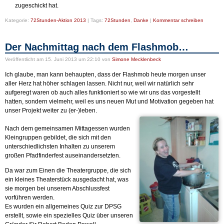
zugeschickt hat.
Kategorie:
72Stunden-Aktion 2013
|
Tags:
72Stunden
,
Danke
|
Kommentar schreiben
Der Nachmittag nach dem Flashmob…
Veröffentlicht
am 15. Juni 2013 um 22:10
von
Simone Mecklenbeck
Ich glaube, man kann behaupten, dass der Flashmob heute morgen unser
aller Herz hat höher schlagen lassen. Nicht nur, weil wir natürlich sehr
aufgeregt waren ob auch alles funktioniert so wie wir uns das vorgestellt
hatten, sondern vielmehr, weil es uns neuen Mut und Motivation gegeben hat
unser Projekt weiter zu (er-)leben.
Nach dem gemeinsamen Mittagessen wurden
Kleingruppen gebildet, die sich mit den
unterschiedlichsten Inhalten zu unserem
großen Pfadfinderfest auseinandersetzten.
Da war zum Einen die Theatergruppe, die sich
ein kleines Theaterstück ausgedacht hat, was
sie morgen bei unserem Abschlussfest
vorführen werden.
Es wurden ein allgemeines Quiz zur DPSG
erstellt, sowie ein spezielles Quiz über unseren