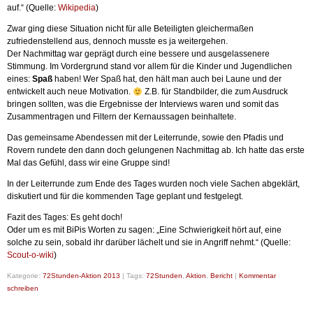
auf.“ (Quelle:
Wikipedia
)
Zwar ging diese Situation nicht für alle Beteiligten gleichermaßen
zufriedenstellend aus, dennoch musste es ja weitergehen.
Der Nachmittag war geprägt durch eine bessere und ausgelassenere
Stimmung. Im Vordergrund stand vor allem für die Kinder und Jugendlichen
eines:
Spaß
haben! Wer Spaß hat, den hält man auch bei Laune und der
entwickelt auch neue Motivation.
Z.B. für Standbilder, die zum Ausdruck
bringen sollten, was die Ergebnisse der Interviews waren und somit das
Zusammentragen und Filtern der Kernaussagen beinhaltete.
Das gemeinsame Abendessen mit der Leiterrunde, sowie den Pfadis und
Rovern rundete den dann doch gelungenen Nachmittag ab. Ich hatte das erste
Mal das Gefühl, dass wir eine Gruppe sind!
In der Leiterrunde zum Ende des Tages wurden noch viele Sachen abgeklärt,
diskutiert und für die kommenden Tage geplant und festgelegt.
Fazit des Tages: Es geht doch!
Oder um es mit BiPis Worten zu sagen: „Eine Schwierigkeit hört auf, eine
solche zu sein, sobald ihr darüber lächelt und sie in Angriff nehmt.“ (Quelle:
Scout-o-wiki
)
Kategorie:
72Stunden-Aktion 2013
|
Tags:
72Stunden
,
Aktion
,
Bericht
|
Kommentar
schreiben