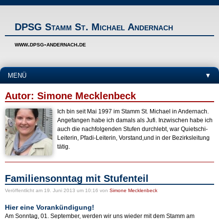
DPSG Stamm St. Michael Andernach
www.dpsg-andernach.de
MENÜ
▼
Autor: Simone Mecklenbeck
Ich bin seit Mai 1997 im Stamm St. Michael in Andernach.
Angefangen habe ich damals als Jufi. Inzwischen habe ich
auch die nachfolgenden Stufen durchlebt, war Quietschi-
Leiterin, Pfadi-Leiterin, Vorstand,und in der Bezirksleitung
tätig.
Familiensonntag mit Stufenteil
Veröffentlicht
am 19. Juni 2013 um 10:16
von
Simone Mecklenbeck
Hier eine Vorankündigung!
Am Sonntag, 01. September, werden wir uns wieder mit dem Stamm am