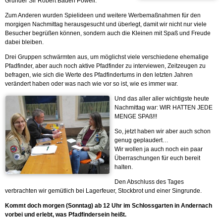
Gründer Sir Robert Baden Powell.
Zum Anderen wurden Spielideen und weitere Werbemaßnahmen für den
morgigen Nachmittag herausgesucht und überlegt, damit wir nicht nur viele
Besucher begrüßen können, sondern auch die Kleinen mit Spaß und Freude
dabei bleiben.
Drei Gruppen schwärmten aus, um möglichst viele verschiedene ehemalige
Pfadfinder, aber auch noch aktive Pfadfinder zu interviewen, Zeitzeugen zu
befragen, wie sich die Werte des Pfadfindertums in den letzten Jahren
verändert haben oder was nach wie vor so ist, wie es immer war.
Und das aller aller wichtigste heute
Nachmittag war: WIR HATTEN JEDE
MENGE SPAß!!!
So, jetzt haben wir aber auch schon
genug geplaudert…
Wir wollen ja auch noch ein paar
Überraschungen für euch bereit
halten.
Den Abschluss des Tages
verbrachten wir gemütlich bei Lagerfeuer, Stockbrot und einer Singrunde.
Kommt doch morgen (Sonntag) ab 12 Uhr im Schlossgarten in Andernach
vorbei und erlebt, was Pfadfindersein heißt.