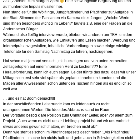
Also, Antreten zum Morgen-Apell
Eine schwungvolle Begrüßung und ein
aufmunternder Impuls mussten her.
Nun stand es für die Wölflinge, Jungpfadfinder und Pfadfinder zur Aufgabe in
der Stadt Stimmen der Passanten via Kamera einzufangen. „Welche Werte
sind Ihnen besonders wichtig im Leben?“ lautete z.B. eine der Fragen an die
Andernacher Bürger.
Während also fleißig interviewt wurde, blieben wir anderen am TBH, um den
organisatorischen Aufgaben, wie Einkaufen und Essen machen, Werbung und
Internetpräsenz gestalten, inhaltliche Vorbereitungen sowie einige wichtige
Telefonate für den Samstag Nachmittag zu führen, nachzugehen.
Hat schon mal jemand versucht, mit buckeligen und von unten zerbeulten
Zeltlagertöpfen auf einem normalen Herd zu kochen??? Eine
Herausforderung, kann ich euch sagen. Leider führte das dazu, dass wir unser
Mittagessen erst sehr viel später als geplant einnehmen konnten und die
Mägen aller Anwesenden schon unter den Tischen hingen als es endlich so
weit war.
… und es hat Boom gemacht!!!
In der anschließenden Leiterrunde kam es leider auch zu recht
unangenehmen Worten. Die Idee des Abbruchs stand im Raum.
Der Vorstand bezog klare Position zum Unmut der Leiter, aber vor allem zum
Projekt: „Auch wenn es nicht unser Lieblingsprojekt ist und wir uns wahrlich
etwas anderes gewünscht hätten, wir brechen nicht ab!“
Denn wie steht es schon im Pfadfindergesetz geschrieben: „Als Pfadfinder/
Pfadfinderin …mache ich nichts halb und gebe auch in Schwierigkeiten nicht