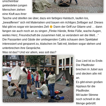
unscheinbar
gekleideten jungen
Menschen ziehen
eine Kluft aus ihrer
Tasche und streifen sie über, dazu ein farbiges Halstuch, laufen los,
„bewaffenen“ sich mit Materialien und bauen ein richtiges Zeltlager auf. Dieses
Mal gibt es sogar ein tanzendes Zelt
Dann der Griff zur Gitarre und … dann
fangen sie auch noch an zu singen „Flinke Hände, flinke Füße, wache Augen,
weites Herz, Freundschaft die zusammen hält, so verändern wir die Welt…“
Die Passanten und Gäste der umliegenden Cafés schauen dem Spektakel
interessiert und gespannt zu, klatschen im Takt mit, bleiben sogar stehen und
unterbrechen ihre Gespräche.
Was ist das? Und vor allem, was soll das?
Das Lied ist zu Ende.
Die Pfadfinder
brechen in Jubel aus
und stecken alle mit
an.
Es gibt einen großen
Applaus für die
Pfadfinder.
Mit lauter Stimme
noch schnell in die
Menge gebrüllt: