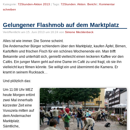
Kategorie:
72Stunden-Aktion 2013
|
Tags:
72Stunden
,
Aktion
,
Bericht
|
Kommentar
schreiben
Gelungener Flashmob auf dem Marktplatz
Veröffentlicht
am 15. Juni 2013 um 16:24
von
Simone Mecklenbeck
Alles ist wie immer. Die Sonne scheint.
Die Andernacher Bürger schlendern über den Marktplatz, kaufen Äpfel, Birnen,
Kartoffeln und frischen Fisch für ein schönes Wochenende ein. Man trifft
Bekannte und unterhält sich, genießt vielleicht einen leckeren Kaffee vor den
Cafés. Ein junger Mann geht auf eine Dame im Café zu und fragt, ob sie ihn
vielleicht kurz filmen könnte. Sie willigt ein und übernimmt die Kamera. Er
kramt in seinem Rucksack…
Und plötzlich das:
Um 11:08 Uhr MEZ
heute Morgen ertönt
zwei Mal innerhalb
kürzester Zeit eine
Vuvuzela mitten auf
dem Andernacher
Marktplatz.
Sämtliche,