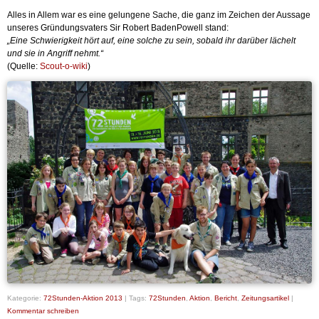
Alles in Allem war es eine gelungene Sache, die ganz im Zeichen der Aussage
unseres Gründungsvaters Sir Robert BadenPowell stand:
„Eine Schwierigkeit hört auf, eine solche zu sein, sobald ihr darüber lächelt
und sie in Angriff nehmt.“
(Quelle:
Scout-o-wiki
)
Kategorie:
72Stunden-Aktion 2013
|
Tags:
72Stunden
,
Aktion
,
Bericht
,
Zeitungsartikel
|
Kommentar schreiben