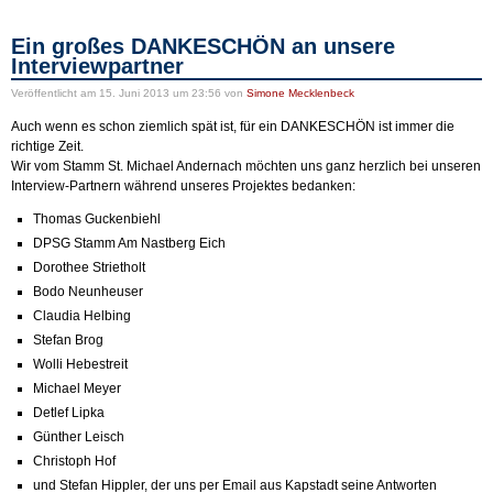
Ein großes DANKESCHÖN an unsere
Interviewpartner
Veröffentlicht
am 15. Juni 2013 um 23:56
von
Simone Mecklenbeck
Auch wenn es schon ziemlich spät ist, für ein DANKESCHÖN ist immer die
richtige Zeit.
Wir vom Stamm St. Michael Andernach möchten uns ganz herzlich bei unseren
Interview-Partnern während unseres Projektes bedanken:
Thomas Guckenbiehl
DPSG Stamm Am Nastberg Eich
Dorothee Strietholt
Bodo Neunheuser
Claudia Helbing
Stefan Brog
Wolli Hebestreit
Michael Meyer
Detlef Lipka
Günther Leisch
Christoph Hof
und Stefan Hippler, der uns per Email aus Kapstadt seine Antworten