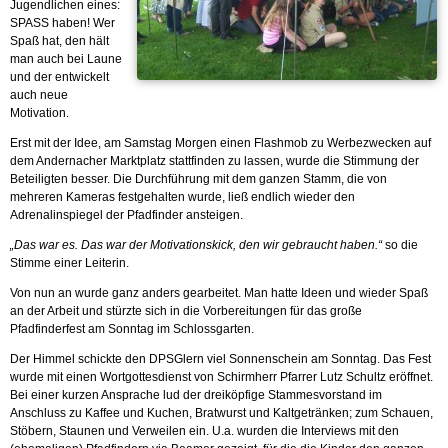
Jugendlichen eines:
SPASS haben! Wer
Spaß hat, den hält
man auch bei Laune
und der entwickelt
auch neue
Motivation.
Erst mit der Idee, am Samstag Morgen einen Flashmob zu Werbezwecken auf
dem Andernacher Marktplatz stattfinden zu lassen, wurde die Stimmung der
Beteiligten besser. Die Durchführung mit dem ganzen Stamm, die von
mehreren Kameras festgehalten wurde, ließ endlich wieder den
Adrenalinspiegel der Pfadfinder ansteigen.
„Das war es. Das war der Motivationskick, den wir gebraucht haben.“
so die
Stimme einer Leiterin.
Von nun an wurde ganz anders gearbeitet. Man hatte Ideen und wieder Spaß
an der Arbeit und stürzte sich in die Vorbereitungen für das große
Pfadfinderfest am Sonntag im Schlossgarten.
Der Himmel schickte den DPSGlern viel Sonnenschein am Sonntag. Das Fest
wurde mit einen Wortgottesdienst von Schirmherr Pfarrer Lutz Schultz eröffnet.
Bei einer kurzen Ansprache lud der dreiköpfige Stammesvorstand im
Anschluss zu Kaffee und Kuchen, Bratwurst und Kaltgetränken; zum Schauen,
Stöbern, Staunen und Verweilen ein. U.a. wurden die Interviews mit den