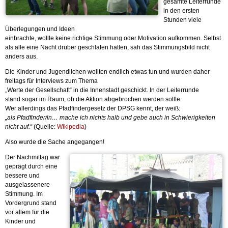
gesamte Leiterrunde
in den ersten
Stunden viele
Überlegungen und Ideen
einbrachte, wollte keine richtige Stimmung oder Motivation aufkommen. Selbst
als alle eine Nacht drüber geschlafen hatten, sah das Stimmungsbild nicht
anders aus.
Die Kinder und Jugendlichen wollten endlich etwas tun und wurden daher
freitags für Interviews zum Thema
„Werte der Gesellschaft“ in die Innenstadt geschickt. In der Leiterrunde
stand sogar im Raum, ob die Aktion abgebrochen werden sollte.
Wer allerdings das Pfadfindergesetz der DPSG kennt, der weiß:
„als Pfadfinder/in… mache ich nichts halb und gebe auch in Schwierigkeiten
nicht auf.“
(Quelle:
Wikipedia
)
Also wurde die Sache angegangen!
Der Nachmittag war
geprägt durch eine
bessere und
ausgelassenere
Stimmung. Im
Vordergrund stand
vor allem für die
Kinder und