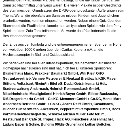
(ehemaligen) Pfadfindern via Beamer gezeigt, für die die Kinder den ganzen
Samstag Nachmittag unterwegs waren. Die vielen Plakate mit der Geschichte
des Stammes, den Grundsätzen der DPSG oder provokanten Äußerungen zum
Thema Werte, die ebenfalls am Samstag mit den Kindern und Jugendlichen
erarbeitet wurden, konnten eingesehen werden. Neben einem Quiz über den
Stamm und die Pfadfinderei, konnte man an typischen Spielen wie dem Pony-
Spiel und dem Zulu-Tanz teilnehmen. So wurde das Pfadfindersein für die
Besucher erlebbar gemacht.
Der Erlös aus der Tombola und die entgegengenommenen Spenden in Höhe
von weit über 1000 € gehen über den Caritas Koblenz e.V. an die
Hochwasseropfer in Süd- und Ostdeutschland.
Wir bedanken und bei allen Interviewpartnern, die namentlich auf unserer
Homepage nachzulesen sind und natürlich bei all unseren Sponsoren:
Blumenhaus Marjo, Praktiker Baumarkt GmbH, Willi Klein OHG
Getränkevertrieb, Vermeé Metzgerei, E Neukauf Breitbach, KSK Mayen
Stiftung, Volksbank RheinAhrEifel eG, Dudai Getränkemarkt Hdl.,
Stadtverwaltung Andernach, Heinrich Rommersbach GmbH,
Mittelrheinische Metallgießerei Hinrich Beyer GmbH, Eifeler Backstube,
DM-Drogeriemarkt GmbH + Co.KG, Memmert GmbH + Co.KG, Monte Mare
Andernach Betriebs GmbH + Co.KG, Jeans Reiff GmbH, Casablanca,
Buchen Bücherwelten, Ankerbuch, Peppermint Perspektive GmbH, Boos
Parfümerie/Wäschegalerie, Schoko-Lädchen Müller, Foto forum,
Restaurant Bar, Café St. Tropez, Hack AG, Fleischerei Ahsenmacher,
Ludwig Esper & Söhne, Bündnis 90/die Grünen und Lothar Böttcher.