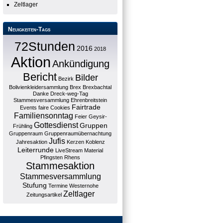
Zeltlager
Neuigkeiten-Tags
72Stunden
2016
2018
Aktion
Ankündigung
Bericht
Bilder
Bezirk
Bolivienkleidersammlung
Brex
Brexbachtal
Danke
Dreck-weg-Tag
Stammesversammlung
Ehrenbreitstein
Fairtrade
Events
faire Cookies
Familiensonntag
Feier
Geysir-
Gottesdienst
Gruppen
Frühling
Gruppenraum
Gruppenraumübernachtung
Jufis
Jahresaktion
Kerzen
Koblenz
Leiterrunde
LiveStream
Material
Pfingsten
Rhens
Stammesaktion
Stammesversammlung
Stufung
Termine
Westernohe
Zeltlager
Zeitungsartikel