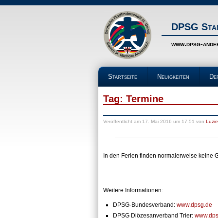
DPSG Stam
www.dpsg-ande
Startseite
Neuigkeiten
De
Tag: Termine
Veröffentlicht
am 17. Mai 2016 um 17:51
von
Luzie
In den Ferien finden normalerweise keine 
Weitere Informationen:
DPSG-Bundesverband:
www.dpsg.de
DPSG Diözesanverband Trier:
www.dpsg