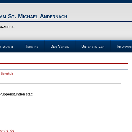
m St. Michael Andernach
rnach.de
r Stamm
Termine
Der Verein
Unterstützer
Informat
 Strietholt
Gruppenstunden statt.
-trier.de