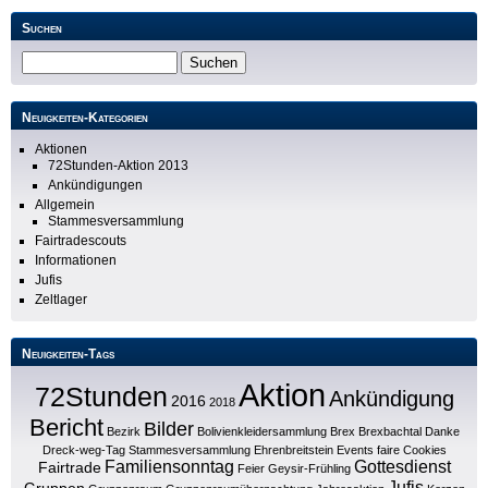
Suchen
Neuigkeiten-Kategorien
Aktionen
72Stunden-Aktion 2013
Ankündigungen
Allgemein
Stammesversammlung
Fairtradescouts
Informationen
Jufis
Zeltlager
Neuigkeiten-Tags
Aktion
72Stunden
Ankündigung
2016
2018
Bericht
Bilder
Bezirk
Bolivienkleidersammlung
Brex
Brexbachtal
Danke
Dreck-weg-Tag Stammesversammlung
Ehrenbreitstein
Events
faire Cookies
Familiensonntag
Gottesdienst
Fairtrade
Feier
Geysir-Frühling
Jufis