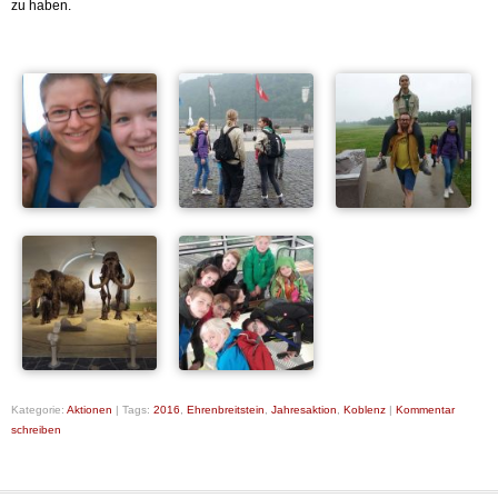
zu haben.
Kategorie:
Aktionen
|
Tags:
2016
,
Ehrenbreitstein
,
Jahresaktion
,
Koblenz
|
Kommentar
schreiben