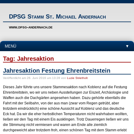
DPSG Stamm St. Michael Andernach
www.dpsg-andernach.de
MENÜ
▼
Tag: Jahresaktion
Jahresaktion Festung Ehrenbreitstein
Veröffentlicht
am 26. Juni 2016 um 13:28
von
Luzie Strietholt
Dieses Jahr führte uns unsere Stammesaktion nach Koblenz auf die Festung
Ehrenbreitstein, wo wir uns neben Ausstellungen zur Eiszeit, Archäologie und
Waffen auch die Dachgärten angesehen haben. Dazu gehörte ebenfalls die
Fahrt mit der Seilbahn, von der aus man (zwar vom Regen getrübt, aber
trotzdem eindrücklich) eine schöne Aussicht auf Koblenz und das deutsche
Eck hat. Da wir die eher herbstlichen Temperaturen nicht wahrhaben wollten,
ließen wir den Tag mit einem Eis ausklingen. Trotz Dauerregen ließen wir uns
die Stimmung nicht vermiesen und waren am Ende alle ziemlich
durchgeweicht aber trotzdem froh, einen schönen Tag mit dem Stamm erlebt