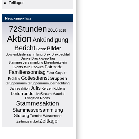
Zeltlager
Neuigkeiten-Tags
72Stunden
2016
2018
Aktion
Ankündigung
Bericht
Bilder
Bezirk
Bolivienkleidersammlung
Brex
Brexbachtal
Danke
Dreck-weg-Tag
Stammesversammlung
Ehrenbreitstein
Fairtrade
Events
faire Cookies
Familiensonntag
Feier
Geysir-
Gottesdienst
Gruppen
Frühling
Gruppenraum
Gruppenraumübernachtung
Jufis
Jahresaktion
Kerzen
Koblenz
Leiterrunde
LiveStream
Material
Pfingsten
Rhens
Stammesaktion
Stammesversammlung
Stufung
Termine
Westernohe
Zeltlager
Zeitungsartikel