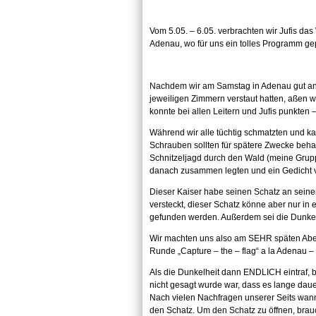
Vom 5.05. – 6.05. verbrachten wir Jufis da
Adenau, wo für uns ein tolles Programm ge
Nachdem wir am Samstag in Adenau gut an
jeweiligen Zimmern verstaut hatten, aßen 
konnte bei allen Leitern und Jufis punkten –
Während wir alle tüchtig schmatzten und ka
Schrauben sollten für spätere Zwecke beha
Schnitzeljagd durch den Wald (meine Gruppe
danach zusammen legten und ein Gedicht v
Dieser Kaiser habe seinen Schatz an seine
versteckt, dieser Schatz könne aber nur i
gefunden werden. Außerdem sei die Dunkelh
Wir machten uns also am SEHR späten Abend
Runde „Capture – the – flag“ a la Adenau – 
Als die Dunkelheit dann ENDLICH eintraf,
nicht gesagt wurde war, dass es lange daue
Nach vielen Nachfragen unserer Seits wan
den Schatz. Um den Schatz zu öffnen, brau