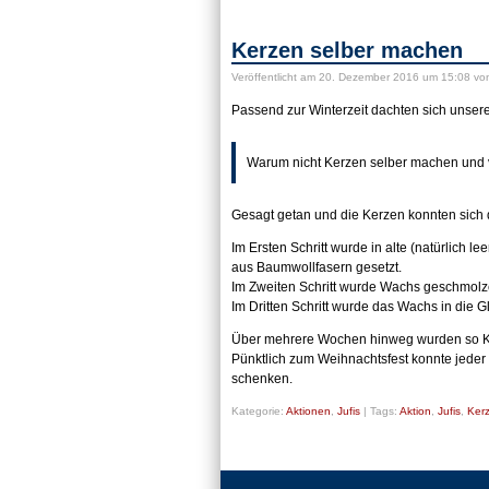
Kerzen selber machen
Veröffentlicht
am 20. Dezember 2016 um 15:08
vo
Passend zur Winterzeit dachten sich unsere
Warum nicht Kerzen selber machen und
Gesagt getan und die Kerzen konnten sich
Im Ersten Schritt wurde in alte (natürlich 
aus Baumwollfasern gesetzt.
Im Zweiten Schritt wurde Wachs geschmolze
Im Dritten Schritt wurde das Wachs in die 
Über mehrere Wochen hinweg wurden so Kerz
Pünktlich zum Weihnachtsfest konnte jede
schenken.
Kategorie:
Aktionen
,
Jufis
|
Tags:
Aktion
,
Jufis
,
Ker