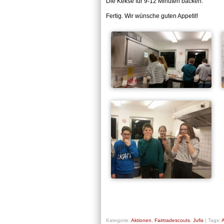
Die Kekse für 9-12 Minuten backen.
Fertig. Wir wünsche guten Appetit!
Kategorie:
Aktionen
,
Fairtradescouts
,
Jufis
|
Tags:
A