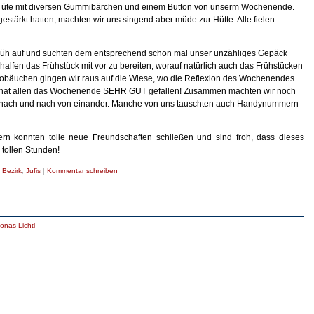
 Tüte mit diversen Gummibärchen und einem Button von unserm Wochenende.
tärkt hatten, machten wir uns singend aber müde zur Hütte. Alle fielen
 früh auf und suchten dem entsprechend schon mal unser unzähliges Gepäck
lfen das Frühstück mit vor zu bereiten, worauf natürlich auch das Frühstücken
aobäuchen gingen wir raus auf die Wiese, wo die Reflexion des Wochenendes
en hat allen das Wochenende SEHR GUT gefallen! Zusammen machten wir noch
s nach und nach von einander. Manche von uns tauschten auch Handynummern
ern konnten tolle neue Freundschaften schließen und sind froh, dass dieses
tollen Stunden!
,
Bezirk
,
Jufis
|
Kommentar schreiben
onas Lichtl