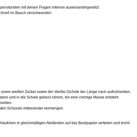
uppenstunden mit diesen Fragen intensiv auseinandergesetzt.
 schnell im Bauch verschwunden.
owie weißen Zucker sowie der Vanille (Schote der Länge nach aufschneiden,
atzen und in die Schale geben) rühren, bis eine cremige Masse entsteht.
hneiden.
raten Schüssel miteinander vermengen.
.
ghäufchen in gleichmäßigen Abständen auf das Backpapier verteilen und leicht