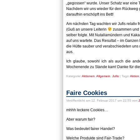
„gegossen“ wurde. Unser Schatz war eine
Nachdem wir uns wieder für den Rückweg ges
daraufhin erschöpft ins Bett!
Am nächsten Tag wachten wir Jufis relativ
(Guß an unsere Leiterin
zusammen und ha
selber folgte. Mit Nutallamündern und Kak
auf uns wartete. Das Resultat – im Ganz
die Hütte sauber und verabschiedeten un
aus.
Ich glaube, sowohl ich als auch die and
Wochenende zu Stande kam! Danke für die 
Kategorie:
Aktionen
,
Allgemein
,
Jufis
|
Tags:
Aktion
Faire Cookies
Veröffentlicht
am 12. Februar 2017 um 22:55
von
J
mhhh leckere Cookies…
Aber warum fair?
Was bedeutet fairer Handel?
Welche Produkte sind Fair-Trade?