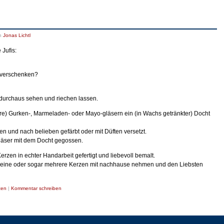
n
Jonas Lichtl
 Jufis:
 verschenken?
 durchaus sehen und riechen lassen.
leere) Gurken-, Marmeladen- oder Mayo-gläsern ein (in Wachs getränkter) Docht
n und nach belieben gefärbt oder mit Düften versetzt.
Gläser mit dem Docht gegossen.
en in echter Handarbeit gefertigt und liebevoll bemalt.
r eine oder sogar mehrere Kerzen mit nachhause nehmen und den Liebsten
zen
|
Kommentar schreiben