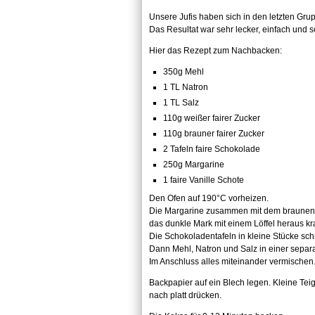
Unsere Jufis haben sich in den letzten Gr
Das Resultat war sehr lecker, einfach und
Hier das Rezept zum Nachbacken:
350g Mehl
1 TL Natron
1 TL Salz
110g weißer fairer Zucker
110g brauner fairer Zucker
2 Tafeln faire Schokolade
250g Margarine
1 faire Vanille Schote
Den Ofen auf 190°C vorheizen.
Die Margarine zusammen mit dem braunen s
das dunkle Mark mit einem Löffel heraus kr
Die Schokoladentafeln in kleine Stücke sc
Dann Mehl, Natron und Salz in einer sepa
Im Anschluss alles miteinander vermischen
Backpapier auf ein Blech legen. Kleine Tei
nach platt drücken.