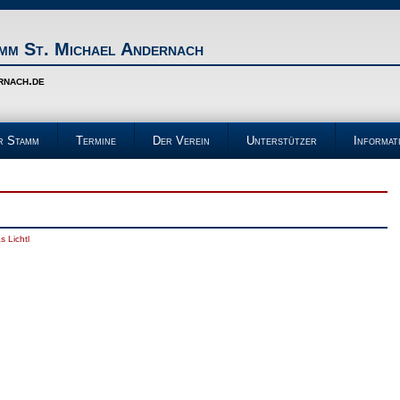
m St. Michael Andernach
rnach.de
r Stamm
Termine
Der Verein
Unterstützer
Informat
s Lichtl