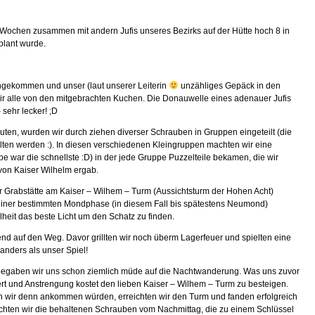
s Wochen zusammen mit andern Jufis unseres Bezirks auf der Hütte hoch 8 in
plant wurde.
gekommen und unser (laut unserer Leiterin
unzähliges Gepäck in den
wir alle von den mitgebrachten Kuchen. Die Donauwelle eines adenauer Jufis
 sehr lecker! ;D
uten, wurden wir durch ziehen diverser Schrauben in Gruppen eingeteilt (die
lten werden :). In diesen verschiedenen Kleingruppen machten wir eine
 war die schnellste :D) in der jede Gruppe Puzzelteile bekamen, die wir
on Kaiser Wilhelm ergab.
r Grabstätte am Kaiser – Wilhem – Turm (Aussichtsturm der Hohen Acht)
n einer bestimmten Mondphase (in diesem Fall bis spätestens Neumond)
eit das beste Licht um den Schatz zu finden.
 auf den Weg. Davor grillten wir noch überm Lagerfeuer und spielten eine
anders als unser Spiel!
 begaben wir uns schon ziemlich müde auf die Nachtwanderung. Was uns zuvor
rt und Anstrengung kostet den lieben Kaiser – Wilhem – Turm zu besteigen.
n wir denn ankommen würden, erreichten wir den Turm und fanden erfolgreich
chten wir die behaltenen Schrauben vom Nachmittag, die zu einem Schlüssel