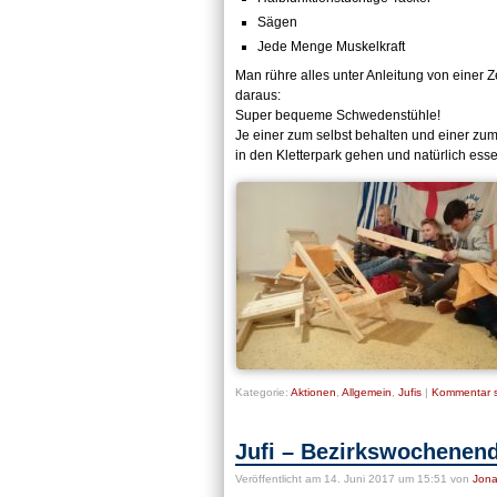
Sägen
Jede Menge Muskelkraft
Man rühre alles unter Anleitung von eine
daraus:
Super bequeme Schwedenstühle!
Je einer zum selbst behalten und einer zum
in den Kletterpark gehen und natürlich ess
Kategorie:
Aktionen
,
Allgemein
,
Jufis
|
Kommentar s
Jufi – Bezirkswochenen
Veröffentlicht
am 14. Juni 2017 um 15:51
von
Jona