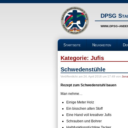
DPSG Stam
www.dpsg-ande
Startseite
Neuigkeiten
De
Kategorie: Jufis
Schwedenstühle
Veröffentlicht
am 24. April 2018 um 17:49
von
Jona
Rezept zum Schwedenstuhl bauen
Man nehme…
Einige Meter Holz
Ein bisschen alten Stoff
Eine Hand voll kreativer Jufis
Schrauben und Bohrer
Halbfunktionstüchtige Tacker