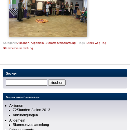
Kategorie:
Aktionen
,
Allgemein
,
Stammesversammlung
|
Tags:
Dreck-weg-Tag
Stammesversammlung
Suchen
Neuigkeiten-Kategorien
Aktionen
72Stunden-Aktion 2013
Ankündigungen
Allgemein
Stammesversammlung
Fairtradescouts