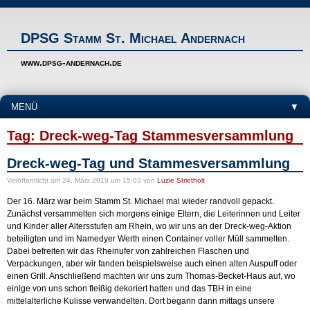
DPSG Stamm St. Michael Andernach
www.dpsg-andernach.de
MENÜ
▼
Tag: Dreck-weg-Tag Stammesversammlung
Dreck-weg-Tag und Stammesversammlung
Veröffentlicht
am 24. März 2019 um 15:03
von
Luzie Strietholt
Der 16. März war beim Stamm St. Michael mal wieder randvoll gepackt.
Zunächst versammelten sich morgens einige Eltern, die Leiterinnen und Leiter
und Kinder aller Altersstufen am Rhein, wo wir uns an der Dreck-weg-Aktion
beteiligten und im Namedyer Werth einen Container voller Müll sammelten.
Dabei befreiten wir das Rheinufer von zahlreichen Flaschen und
Verpackungen, aber wir fanden beispielsweise auch einen alten Auspuff oder
einen Grill. Anschließend machten wir uns zum Thomas-Becket-Haus auf, wo
einige von uns schon fleißig dekoriert hatten und das TBH in eine
mittelalterliche Kulisse verwandelten. Dort begann dann mittags unsere