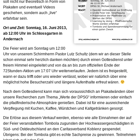
soll nicht nur theoretisch in Form von
Plakaten und eventuell Videos
geschehen, sondern auch „live“
erfahrbar sein.
Ort und Zeit:
Sonntag, 16. Juni 2013,
ab 12:00 Uhr im Schlossgarten in
Andernach
Die Feier wird am Sonntag um 12:00
Uhr von unserem Schirmherrn Pastor Lutz Schultz (dem wir an dieser Stelle
schon einmal sehr herzlich danken möchten) durch einen Gottesdienst unter
freiem Himmel eingeleitet und von da an bis zum offiziellen Ende der
72Stunden-Aktion um 17:07 Uhr weiterverlaufen. Jedem ist es freigestellt,
wann er dazu trifft oder uns wieder verlässt, wobei wir natürlich über eine
möglichst hohe Besucherzahl und längere Aufenthalte erfreut wären.
Nach dem Gottesdienst kann man sich voraussichtlich an Plakatwänden über
unsere Recherchen zum Thema „Werte der DPSG“ informieren oder einfach
die pfadfinderische Atmosphäre genießen. Dabei ist für eine ausreichende
Verpflegung mit Kuchen, Kaffee, Würstchen und Kaltgetränken gesorgt.
Die Erlöse aus diesem Verkauf werden, ebenso wie alle Einnahmen der auf
der Feier veranstalteten Tombola zugunsten der Hochwassergeschädigten in
Süd- und Ostdeutschland an den Caritasverband Koblenz gespendet.
Übrigens: Bei der Tombola gibt es echte Sachpreise zu gewinnen. Teilnehmen