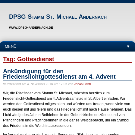
DPSG Stamm St. Michael Andernach
www.dpsg-andernach.de
MENÜ
▼
Tag: Gottesdienst
Ankündigung für den
Friedenslichtgottesdienst am 4. Advent
Veröffentlicht
am 4. November 2016 um 17:06
von
Jonas Lichtl
Wir, die Pfadfinder vom Stamm St. Michael, möchten herzlich zum
Friedenslicht-Gottesdienst am 4. Adventssamstag in St. Albert einladen. Wir
werden den Gottesdienst mitgestalten und würden uns freuen, wenn viele von
euch diesen mit uns feiern und das Friedenslicht mit nach Hause nehmen. Das
Licht wird jedes Jahr in Bethlehem in der Geburtskirche entzündet und von
Pfandfindern und Pfadfinderinnen in die ganze Welt gebracht, um ein Symbol
des Friedens in die Welt hinauszusenden.
Im Anschluss daran wird es noch Suppe und Plätzchen im anliegenden