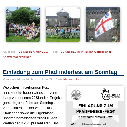
Kategorie:
72Stunden-Aktion 2013
|
Tags:
72Stunden
,
Aktion
,
Bilder
,
Gottesdienst
|
Kommentar schreiben
Einladung zum Pfadfinderfest am Sonntag
Veröffentlicht
am 14. Juni 2013 um 22:27
von
Michael Thies
Wie schon im vorherigen Post
angekündigt haben wir es uns zum
Hauptziel unseres 72Stunden-Projektes
gemacht, eine Feier am Sonntag zu
veranstalten, auf der wir uns als
Pfadfinder, sowie die Ergebnisse
unserer thematischen Arbeit zu den
Werten der DPSG präsentieren. Das