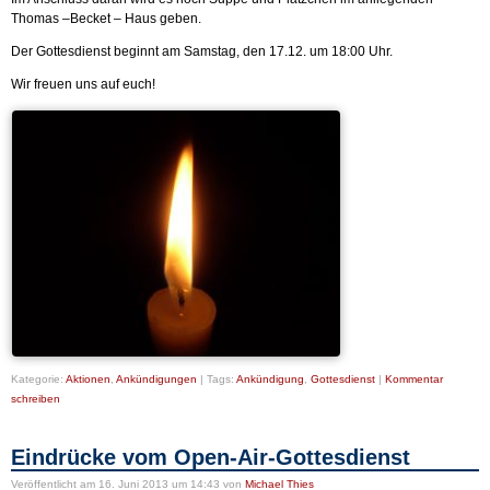
Thomas –Becket – Haus geben.
Der Gottesdienst beginnt am Samstag, den 17.12. um 18:00 Uhr.
Wir freuen uns auf euch!
Kategorie:
Aktionen
,
Ankündigungen
|
Tags:
Ankündigung
,
Gottesdienst
|
Kommentar
schreiben
Eindrücke vom Open-Air-Gottesdienst
Veröffentlicht
am 16. Juni 2013 um 14:43
von
Michael Thies